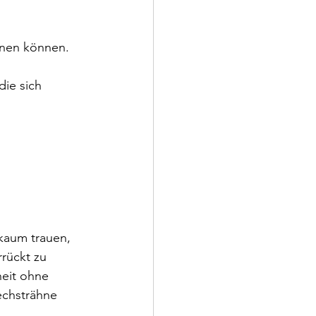
dnen können.
ie sich 
kaum trauen, 
rückt zu 
heit ohne 
echsträhne 