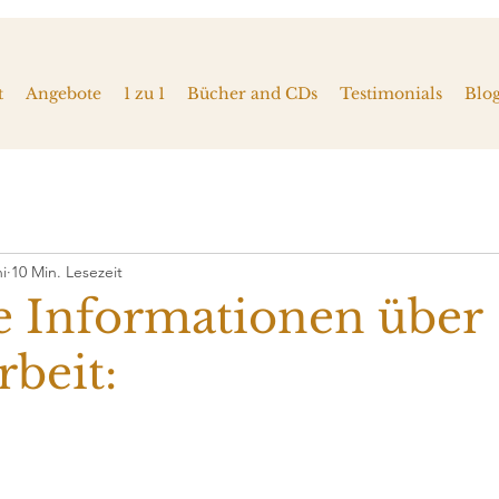
t
Angebote
1 zu 1
Bücher and CDs
Testimonials
Blo
ni
10 Min. Lesezeit
e Informationen über
beit: