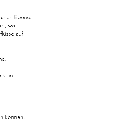
ischen Ebene. 
rt, wo 
lüsse auf 
ne.
nsion 
en können.