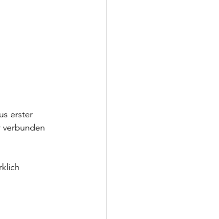
us erster 
r verbunden 
klich 