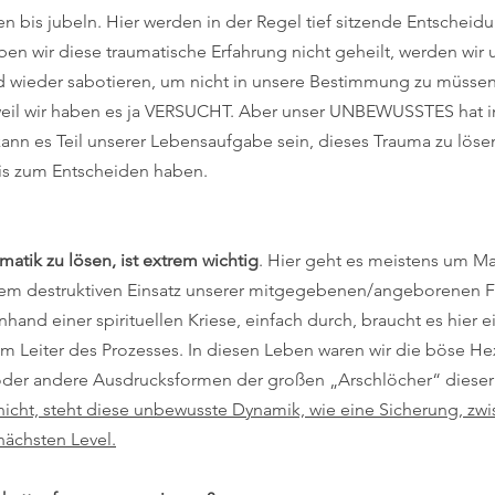
n bis jubeln. Hier werden in der Regel tief sitzende Entscheid
ben wir diese traumatische Erfahrung nicht geheilt, werden wir 
ieder sabotieren, um nicht in unsere Bestimmung zu müssen
weil wir haben es ja VERSUCHT. Aber unser UNBEWUSSTES hat i
ann es Teil unserer Lebensaufgabe sein, dieses Trauma zu lösen,
is zum Entscheiden haben.
atik zu lösen, ist extrem wichtig
. Hier geht es meistens um Ma
m destruktiven Einsatz unserer mitgegebenen/angeborenen Fä
 anhand einer spirituellen Kriese, einfach durch, braucht es hier
 Leiter des Prozesses. In diesen Leben waren wir die böse Hex
oder andere Ausdrucksformen der großen „Arschlöcher“ dieser 
nicht, steht diese unbewusste Dynamik, wie eine Sicherung, zw
ächsten Level.