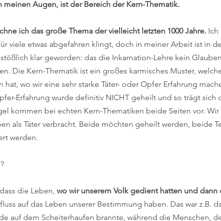
 in meinen Augen, ist der Bereich der Kern-Thematik.
hne ich das große Thema der vielleicht letzten 1000 Jahre.
 Ich
für viele etwas abgefahren klingt, doch in meiner Arbeit ist in de
tößlich klar geworden: das die Inkarnation-Lehre kein Glauben 
en. Die Kern-Thematik ist ein großes karmisches Muster, welche
 hat, wo wir eine sehr starke Täter- oder Opfer Erfahrung mach
fer-Erfahrung wurde definitiv NICHT geheilt und so trägt sich 
Regel kommen bei echten Kern-Thematiken beide Seiten vor. Wir
en als Täter verbracht. Beide möchten geheilt werden, beide Te
ert werden.
g?
 dass die Leben, 
wo wir unserem Volk gedient hatten und dann d
influss auf das Leben unserer Bestimmung haben. Das war z.B. da
nde auf dem Scheiterhaufen brannte, während die Menschen, de