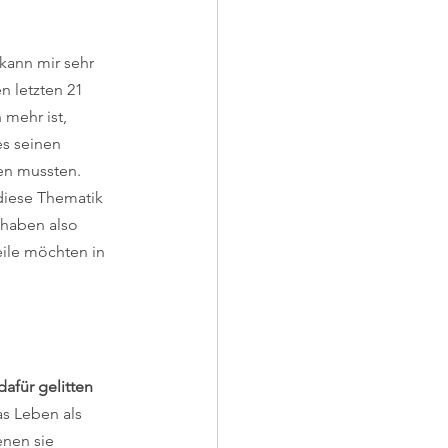
 kann mir sehr 
n letzten 21 
mehr ist, 
s seinen 
en mussten. 
diese Thematik 
 haben also 
ile möchten in 
afür gelitten 
s Leben als 
nen sie 