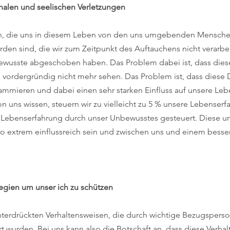
nalen und seelischen Verletzungen
n, die uns in diesem Leben von den uns umgebenden Mensche
rden sind, die wir zum Zeitpunkt des Auftauchens nicht verarbe
ewusste abgeschoben haben. Das Problem dabei ist, dass dies
ie vordergründig nicht mehr sehen. Das Problem ist, dass diese 
mmieren und dabei einen sehr starken Einfluss auf unsere Leb
n uns wissen, steuern wir zu vielleicht zu 5 % unsere Lebenser
 Lebenserfahrung durch unser Unbewusstes gesteuert. Diese un
o extrem einflussreich sein und zwischen uns und einem besse
egien um unser ich zu schützen
unterdrückten Verhaltensweisen, die durch wichtige Bezugspers
t wurden. Bei uns kann also die Botschaft an, dass diese Verha