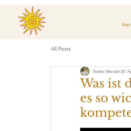
Star
All Posts
Stefan Mandel
20. A
Was ist 
es so wi
kompet