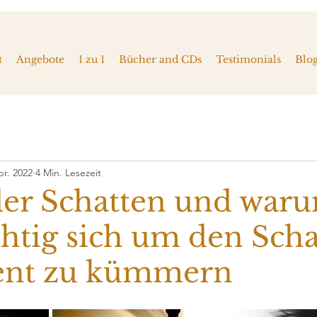
t
Angebote
1 zu 1
Bücher and CDs
Testimonials
Blo
pr. 2022
4 Min. Lesezeit
der Schatten und waru
chtig sich um den Sch
ent zu kümmern