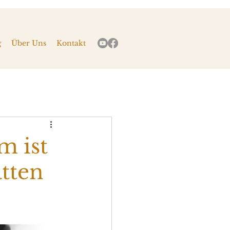
g
Über Uns
Kontakt
m ist
atten