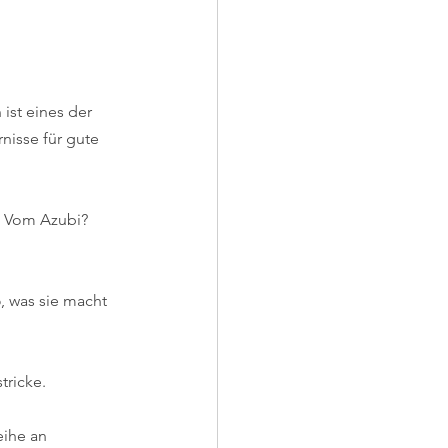
ist eines der 
isse für gute 
 Vom Azubi? 
, was sie macht 
tricke.
ihe an 