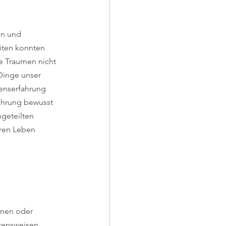
n und 
iten konnten 
e Traumen nicht 
Dinge unser 
enserfahrung 
fahrung bewusst 
geteilten 
ren Leben 
onen oder 
ltensweisen 