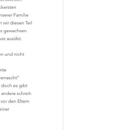
ckersten 
serer Familie 
 wir diesen Teil 
us gewachsen 
uss ausübt.
n und nicht 
nte 
errascht“ 
, doch es gibt 
andere schreit: 
vor den Eltern 
einer 