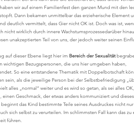
ht haben wir auf einem Familienfest den ganzen Mund mit den le
estopft. Dann bekamen unmittelbar das erzieherische Element un
nd deutlich vermittelt, dass Gier nicht OK ist. Doch was ist, wenn
ch nicht wirklich durch innere Wachstumsprozessedarüber hina
sen unakzeptierten Teil von uns, der jedoch weiter seinen Einfl
g auf dieser Ebene liegt hier im 
Bereich der Sexualität
 begrabe
en wichtigen Bezugspersonen, die uns hier umgeben haben, 
ndet. So eine entstandene Thematik mit Doppelbotschaft kön
n sein, als die jeweilige Person bei der Selbstbefriedigung „üb
elt alles „normal“ weiter und es wird so getan, als sei alles OK
 einen Geschmack, der etwas anders kommuniziert und dieses 
ginnt das Kind bestimmte Teile seines Ausdruckes nicht nur 
uch sich selbst zu verurteilen. Im schlimmsten Fall kann das zu 
eit führen.