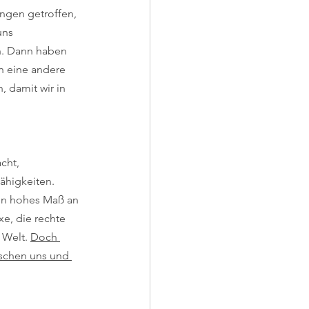
ungen getroffen, 
uns 
. Dann haben 
n eine andere 
 damit wir in 
cht, 
higkeiten. 
 ein hohes Maß an 
e, die rechte 
Welt. 
Doch 
ischen uns und 