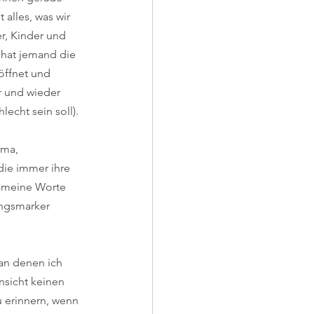
alles, was wir 
er, Kinder und 
 hat jemand die 
öffnet und 
r und wieder 
echt sein soll).
rma, 
die immer ihre 
r meine Worte 
ungsmarker 
 an denen ich 
nsicht keinen 
u erinnern, wenn 