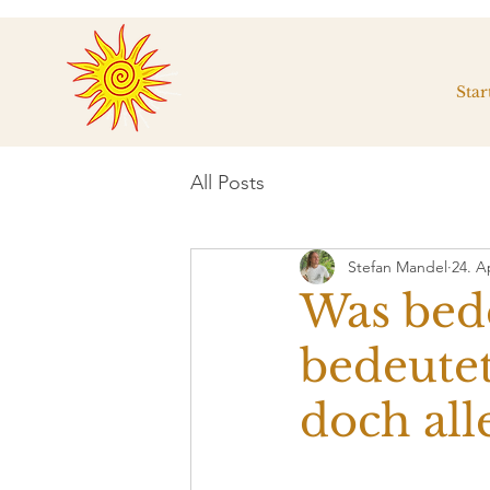
Star
All Posts
Stefan Mandel
24. A
Was bede
bedeutet
doch all