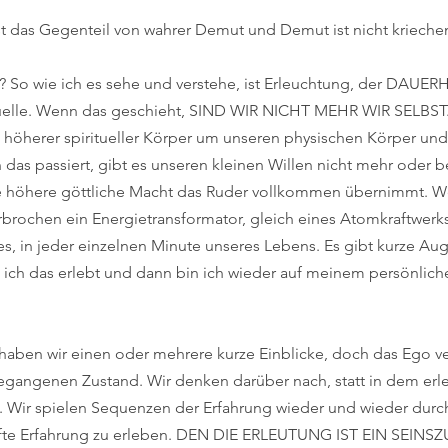
ist das Gegenteil von wahrer Demut und Demut ist nicht krieche
ng? So wie ich es sehe und verstehe, ist Erleuchtung, der DAUE
Quelle. Wenn das geschieht, SIND WIR NICHT MEHR WIR SELBST
n höherer spiritueller Körper um unseren physischen Körper und
das passiert, gibt es unseren kleinen Willen nicht mehr oder be
e höhere göttliche Macht das Ruder vollkommen übernimmt. W
erbrochen ein Energietransformator, gleich eines Atomkraftwerk
, in jeder einzelnen Minute unseres Lebens. Es gibt kurze Aug
ich das erlebt und dann bin ich wieder auf meinem persönlichen
 haben wir einen oder mehrere kurze Einblicke, doch das Ego ver
egangenen Zustand. Wir denken darüber nach, statt in dem erl
 Wir spielen Sequenzen der Erfahrung wieder und wieder durch,
afte Erfahrung zu erleben. DEN DIE ERLEUTUNG IST EIN SEINS