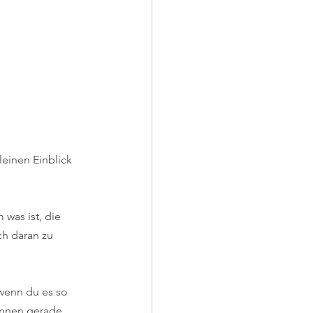
leinen Einblick 
 was ist, die 
ch daran zu 
(wenn du es so 
ennen gerade 