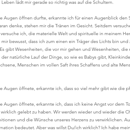
 Leben lädt mir gerade so richtig was auf die Schultern.
die Augen öffnen durfte, erkannte ich für einen Augenblick den 
ran denke, stehen mir die Tränen im Gesicht. Seitdem versuche 
 versuche ich, die materielle Welt und spirituelle in meinem He
 mir bewusst, dass ich zum einen ein Träger des Lichts bin un
 Es gibt Wesenheiten, die vor mir gehen und Wesenheiten, die 
der natürliche Lauf der Dinge, so wie es Babys gibt, Kleinkinder
chsene, Menschen im vollen Saft ihres Schaffens und alte Men
ie Augen öffnete, erkannte ich, dass so viel mehr gibt wie die ph
die Augen öffnete, erkannte ich, dass ich keine Angst vor dem 
t wirklich gelebt zu haben. Wir werden wieder und wieder die C
ionen und die Wünsche unseres Herzens zu verwirklichen. Au
ation bedeutet. Aber was willst Du/ich wirklich? Ich habe mei