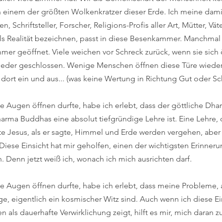
einem der größten Wolkenkratzer dieser Erde. Ich meine damit 
, Schriftsteller, Forscher, Religions-Profis aller Art, Mütter, Vät
ls Realität bezeichnen, passt in diese Besenkammer. Manchmal
mer geöffnet. Viele weichen vor Schreck zurück, wenn sie sich 
wieder geschlossen. Wenige Menschen öffnen diese Türe wiede
rt ein und aus... (was keine Wertung in Richtung Gut oder Schl
die Augen öffnen durfte, habe ich erlebt, dass der göttliche Dha
rma Buddhas eine absolut tiefgründige Lehre ist. Eine Lehre, 
nte Jesus, als er sagte, Himmel und Erde werden vergehen, abe
iese Einsicht hat mir geholfen, einen der wichtigsten Erinner
 Denn jetzt weiß ich, wonach ich mich ausrichten darf.
die Augen öffnen durfte, habe ich erlebt, dass meine Probleme,
e, eigentlich ein kosmischer Witz sind. Auch wenn ich diese Ei
als dauerhafte Verwirklichung zeigt, hilft es mir, mich daran z