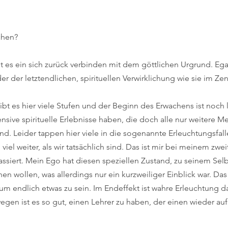
chen?
ist es ein sich zurück verbinden mit dem göttlichen Urgrund. Ega
r der letztendlichen, spirituellen Verwirklichung wie sie im Zen 
gibt es hier viele Stufen und der Beginn des Erwachens ist noch 
nsive spirituelle Erlebnisse haben, die doch alle nur weitere Me
 Leider tappen hier viele in die sogenannte Erleuchtungsfalle
iel weiter, als wir tatsächlich sind. Das ist mir bei meinem zwei
assiert. Mein Ego hat diesen speziellen Zustand, zu seinem Selb
hen wollen, was allerdings nur ein kurzweiliger Einblick war. Das
 um endlich etwas zu sein. Im Endeffekt ist wahre Erleuchtung d
egen ist es so gut, einen Lehrer zu haben, der einen wieder a