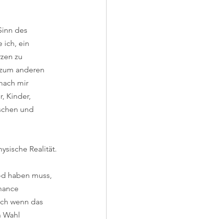
Sinn des 
ich, ein 
rzen zu 
d zum anderen 
nach mir 
, Kinder, 
schen und 
ysische Realität.
Tod haben muss, 
hance 
ch wenn das 
n Wahl 