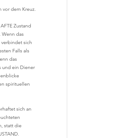
n vor dem Kreuz.
RHAFTE Zustand 
. Wenn das 
 verbindet sich 
sten Falls als 
enn das 
s und ein Diener 
enblicke 
 spirituellen 
haftet sich an 
euchteten 
 statt die 
ZUSTAND. 