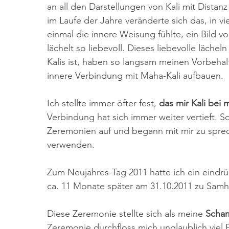
an all den Darstellungen von Kali mit Distanz
im Laufe der Jahre veränderte sich das, in vi
einmal die innere Weisung fühlte, ein Bild v
lächelt so liebevoll. Dieses liebevolle läch
Kalis ist, haben so langsam meinen Vorbehal
innere Verbindung mit Maha-Kali aufbauen. 
Ich stellte immer öfter fest, 
das mir Kali bei 
Verbindung hat sich immer weiter vertieft. S
Zeremonien auf und begann mit mir zu spre
verwenden. 
Zum Neujahres-Tag 2011 hatte ich ein eindrück
ca. 11 Monate später am 31.10.2011 zu Samh
Diese Zeremonie stellte sich als meine 
Scha
Zeremonie durchfloss mich unglaublich viel E