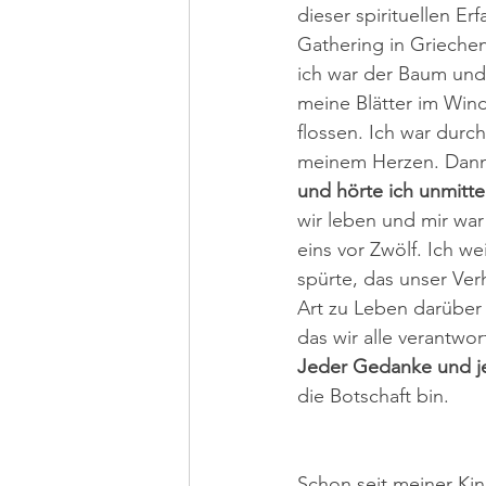
dieser spirituellen E
Gathering in Grieche
ich war der Baum und 
meine Blätter im Wind
flossen. Ich war durc
meinem Herzen. Dann u
und hörte ich unmitte
wir leben und mir war k
eins vor Zwölf. Ich w
spürte, das unser Ve
Art zu Leben darüber 
das wir alle verantwor
Jeder Gedanke und jed
die Botschaft bin.
Schon seit meiner Kind