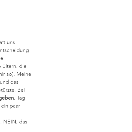
ft uns 
entscheidung 
ie 
Eltern, die 
mir so). Meine 
 und das 
türzte. Bei 
 geben
. Tag 
ein paar 
 
. NEIN, das 