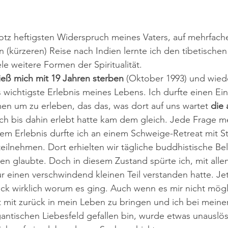
otz heftigsten Widerspruch meines Vaters, auf mehrfach
ten (kürzeren) Reise nach Indien lernte ich den tibetisch
le weitere Formen der Spiritualität.
ieß mich mit 19 Jahren sterben
 (Oktober 1993) und wied
ichtigste Erlebnis meines Lebens. Ich durfte einen Einb
n um zu erleben, das das, was dort auf uns wartet 
die 
ich bis dahin erlebt hatte kam dem gleich. Jede Frage m
em Erlebnis durfte ich an einem Schweige-Retreat mit S
ilnehmen. Dort erhielten wir tägliche buddhistische Be
en glaubte. Doch in diesem Zustand spürte ich, mit all
r einen verschwindend kleinen Teil verstanden hatte. Jet
ick wirklich worum es ging. Auch wenn es mir nicht mögli
 mit zurück in mein Leben zu bringen und ich bei meiner
ntischen Liebesfeld gefallen bin, wurde etwas unauslös