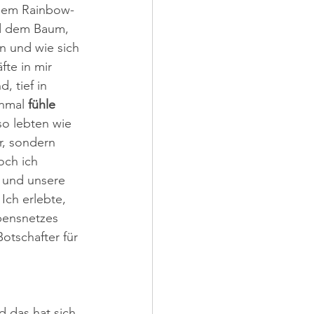
 dem Rainbow-
nd dem Baum, 
n und wie sich 
te in mir 
 tief in 
nmal 
fühle 
 so lebten wie 
or, sondern 
och ich 
 und unsere 
Ich erlebte, 
ebensnetzes 
Botschafter für 
d das hat sich 