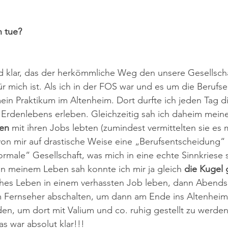
h tue?
d klar, das der herkömmliche Weg den unsere Gesellscha
für mich ist. Als ich in der FOS war und es um die Berufs
mein Praktikum im Altenheim. Dort durfte ich jeden Tag d
Erdenlebens erleben. Gleichzeitig sah ich daheim meine 
ben
 mit ihren Jobs lebten (zumindest vermittelten sie es 
von mir auf drastische Weise eine „Berufsentscheidung“
ormale“ Gesellschaft, was mich in eine echte Sinnkriese s
in meinem Leben sah konnte ich mir ja gleich
 die Kugel
ches Leben in einem verhassten Job leben, dann Abends 
m Fernseher abschalten, um dann am Ende ins Altenheim
n, um dort mit Valium und co. ruhig gestellt zu werden
as war absolut klar!!!