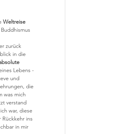
e 
Weltreise
en Buddhismus 
er zurück 
lick in die 
absolute 
eines Lebens - 
teve und 
lehrungen, die 
em was mich 
zt verstand 
ch war, diese 
 Rückkehr ins 
chbar in mir 