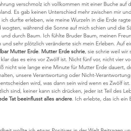
rfahrung verschmolz ich vollkommen mit einer Buche auf
nland. Es gab keinen Unterschied mehr zwischen mir u
ich durfte erleben, wie meine Wurzeln in die Erde ragte
 wogten, während die Sonne auf mich schien und die Säf
h und durch Baum. Ich fühlte Bruder Baum, meinen Freund,
nd sehr plötzlich veränderte sich mein Erleben. Auf ei
lbar Mutter Erde
. 
Mutter Erde schrie
, sie schrie weil wir
lar das es eins vor Zwölf ist. Nicht fünf vor, nicht vier v
eiß nicht wie lange eine Minute für Mutter Erde dauert, d
rhalten, unsere Verantwortung oder Nicht-Verantwortung
entscheiden wird, was dann sein wird wenn es Zwölf ist. 
tlich sind, keiner kann sich drücken, jeder ist Teil des L
e Tat beeinflusst alles andere
. Ich erlebte, das ich ein 
heit wollte ich etwas Positives in der Welt Beitragen un