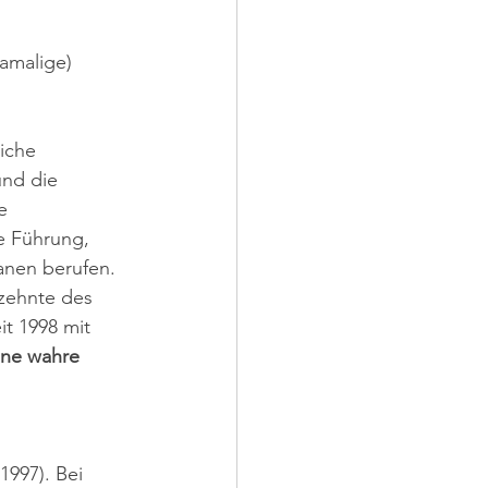
amalige) 
iche 
und die 
e 
e Führung,
anen berufen. 
rzehnte des 
t 1998 mit 
ine wahre 
(1997). Bei 