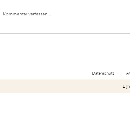
Kommentar verfassen...
Wichtige Informationen
Yoga, Sex 
über meine Arbeit:
Machtmiss
Datenschutz
A
Ligh