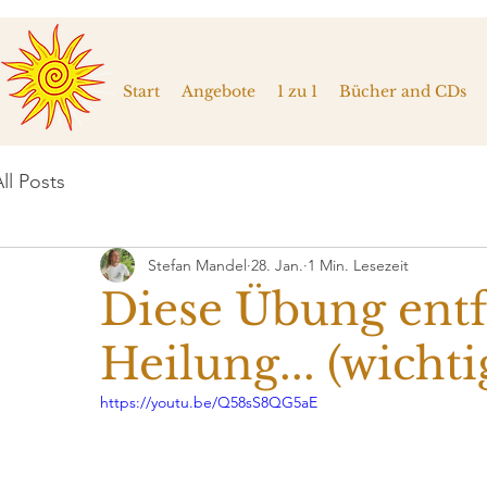
Start
Angebote
1 zu 1
Bücher and CDs
ll Posts
Stefan Mandel
28. Jan.
1 Min. Lesezeit
Diese Übung ent
Heilung... (wichti
https://youtu.be/Q58sS8QG5aE